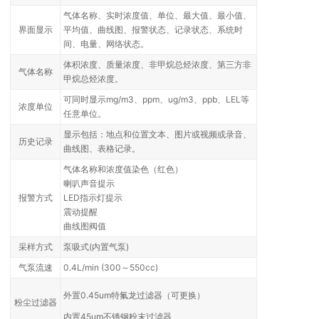
气体名称、实时浓度值、单位、最大值、最小值、
界面显示
平均值、曲线图、报警状态、记录状态、系统时
间、电量、网络状态。
体积浓度、质量浓度、非甲烷总烃浓度、第三方非
气体名称
甲烷总烃浓度。
可同时显示mg/m3、ppm、ug/m3、ppb、LEL等
浓度单位
任意单位。
显示包括：地点和位置文本、图片或视频或录音、
历史记录
曲线图、表格记录。
气体名称和浓度值染色（红色）
喇叭声音提示
报警方式
LED指示灯提示
震动提醒
曲线图阀值
采样方式
泵吸式(内置气泵)
气泵流速
0.4L/min (300～550cc)
外置0.45um特氟龙过滤器（可更换）
粉尘过滤器
内置45um不锈钢粉末过滤器