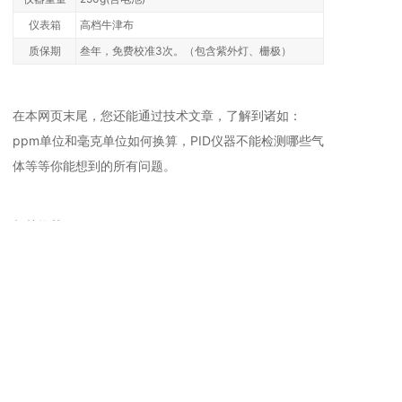
仪表箱
高档牛津布
质保期
叁年，免费校准3次。（包含紫外灯、栅极）
在本网页末尾，您还能通过技术文章，了解到诸如：
ppm单位和毫克单位如何换算，PID仪器不能检测哪些气
体等等你能想到的所有问题。
相关推荐
通用手持VOC
通用手持VOC
检
CA10000型 手持便携式VOC
CA2000型 手持便携式VOC检
CA200型 手
检测仪PV6001-VOC-EX
测仪PV6001-VOC-EX (2025
测仪PV6001-