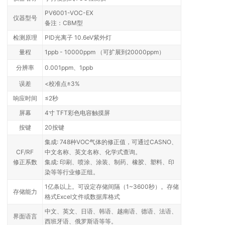
PV6001-VOC-EX
仪器型号
备注：CBM型
检测原理
PID光离子 10.6eV紫外灯
量程
1ppb - 10000ppm （可扩展到20000ppm）
分辨率
0.001ppm、1ppb
误差
<校准点±3%
响应时间
≤2秒
屏幕
4寸 TFT彩色电容触摸屏
按键
20按键
集成: 748种VOC气体的修正值，可通过CASNO、
CF/RF
中文名称、英文名称、化学式查询。
修正系数
集成: 印刷、喷涂、涂装、制药、橡胶、塑料、印
染等等行业修正组。
1亿条以上。可设定存储间隔（1~3600秒）。存储
存储能力
格式Excel文件或数据库格式
中文、英文、日语、韩语、越南语、德语、法语、
界面语言
西班牙语、俄罗斯语等等。