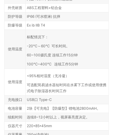
外壳材质
ABS工程塑料+铝合金
防护等级
IP66 (可水喷淋) 抗摔
防爆等级
Ex ib IIB T4
标配情况下：
-20℃～60℃ 可长时间。
使用温度
60~100摄氏度 连续工作15分钟
100℃~400℃ 连续工作5分钟
<95%相对湿度（无冷凝）
使用湿度
可选配简易滤水器短时间在水雾下工作或使用便携
式电子除湿器长时间工作
充电接口
USB口 Type-C
电池容量
2块【可充电】【
防爆型】
锂电池2800mAH。
续航时间
连续8~12小时以上，视屏幕亮度决定。
仪器尺寸
220*85*45mm
仪器重量
250g(含电池)