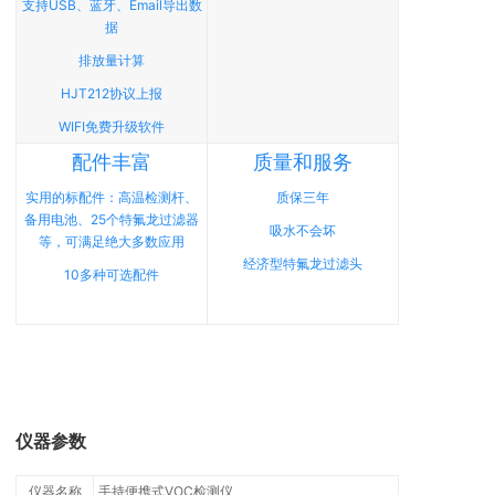
支持USB、蓝牙、Email导出数
据
排放量计算
HJT212协议上报
WIFI免费升级软件
配件丰富
质量和服务
实用的标配件：高温检测杆、
质保三年
备用电池、25个特氟龙过滤器
吸水不会坏
等，可满足绝大多数应用
经济型特氟龙过滤头
10多种可选配件
仪器参数
仪器名称
手持便携式VOC检测仪