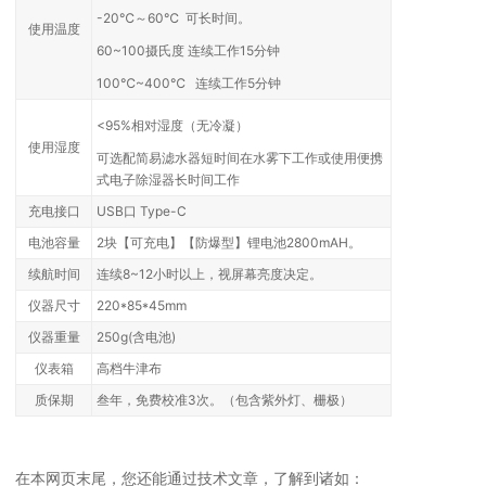
-20℃～60℃ 可长时间。
使用温度
60~100摄氏度 连续工作15分钟
100℃~400℃ 连续工作5分钟
<95%相对湿度（无冷凝）
使用湿度
可选配简易滤水器短时间在水雾下工作或使用便携
式电子除湿器长时间工作
充电接口
USB口 Type-C
电池容量
2块【可充电】【
防爆型】
锂电池2800mAH。
续航时间
连续8~12小时以上，视屏幕亮度决定。
仪器尺寸
220*85*45mm
仪器重量
250g(含电池)
仪表箱
高档牛津布
质保期
叁年，免费校准3次。（包含紫外灯、栅极）
在本网页末尾，您还能通过技术文章，了解到诸如：