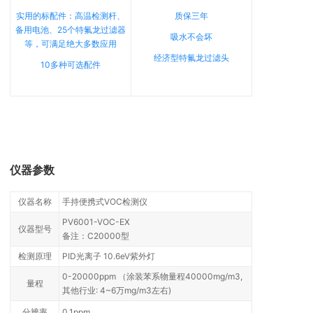
实用的标配件：高温检测杆、
质保三年
备用电池、25个特氟龙过滤器
吸水不会坏
等，可满足绝大多数应用
经济型特氟龙过滤头
10多种可选配件
仪器参数
仪器名称
手持便携式VOC检测仪
PV6001-VOC-EX
仪器型号
备注：C20000型
检测原理
PID光离子 10.6eV紫外灯
0-20000ppm （涂装苯系物量程40000mg/m3,
量程
其他行业: 4~6万mg/m3左右)
分辨率
0.1ppm