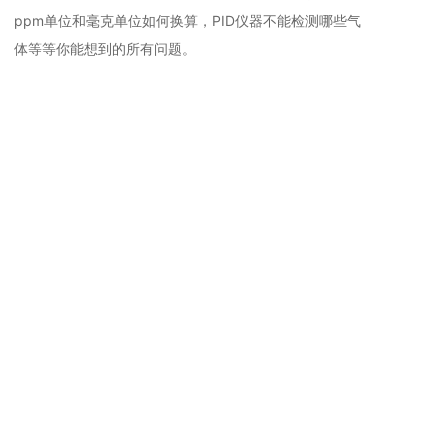
ppm单位和毫克单位如何换算，PID仪器不能检测哪些气
体等等你能想到的所有问题。
相关推荐
通用手持VOC
通用手持VOC
检
CA10000型 手持便携式VOC
CA2000型 手持便携式VOC检
CA200型 手
检测仪PV6001-VOC-EX
测仪PV6001-VOC-EX (2025
测仪PV6001-
(2025年10月新款）
年10月新款）
级】(2025
全部
通用技术文章
手持案例