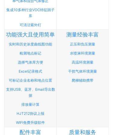
单气体和混合气体修正
集成10多种行业VOC特征因子
库
可清洁紫外灯
功能强大且使用简单
测量经验丰富
实时和历史浓度曲线图功能
正压和负压测量
检测地点标记
水喷淋环境测量
选择气体库方便
高温环境测量
Excel记录格式
干扰气体环境测量
可标记企业名称和地点位置
爬梯辅助携带
支持USB、蓝牙、Email导出数
据
排放量计算
HJT212协议上报
WIFI免费升级软件
配件丰富
质量和服务