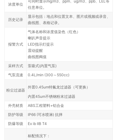
可同时显示mg/m3、ppm、ug/m3、ppb、LEL等
浓度单位
任意单位。
显示包括：地点和位置文本、图片或视频或录音、
历史记录
曲线图、表格记录。
气体名称和浓度值染色（红色）
喇叭声音提示
报警方式
LED指示灯提示
震动提醒
曲线图阀值
采样方式
泵吸式(内置气泵)
气泵流速
0.4L/min (300～550cc)
外置0.45um特氟龙过滤器（可更换）
粉尘过滤器
内置45um不锈钢粉末过滤器
外壳材质
ABS工程塑料+铝合金
防护等级
IP66 (可水喷淋) 抗摔
防爆等级
Ex ib IIB T4
标配情况下：