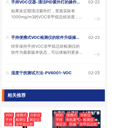
手持VOC仪器-清洁PID紫外灯的操作方
02-23
法
如果未定期清洁紫外灯，里面实际有
1000mg/m3的VOC非甲烷总烃浓度，
仪器实际可能显示10mg都有可能，污染
程度越高显示的浓度会越低。不亚于下
雨天开车必须开雨刮器的重要性。
手持便携式VOC检测仪的软件升级操作
02-23
方法
经常保持手持VOC非甲烷总烃检测仪的
软件为最新版本状态，可以体验到更多
功能，以及获取更多行业VOC检测项目
和最新的修正系数，环保局和环保设备
公司尤其需要保持定期更新。
湿度干扰测试方法-PV6001-VOC
02-23
相关推荐
VOC
便携式
分析仪
VOC
便携式
分析仪
手持
检测仪
测定仪
手持
有机废气
检测仪
防爆
非甲烷总烃
测定仪
防爆
非甲烷总烃