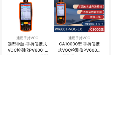
通用手持VOC
通用手持VOC
选型导航-手持便携式
CA10000型 手持便携
VOC检测仪PV6001-
式VOC检测仪PV6001-
PV6001-VOC-EX选型
VOC-EX （2025年10
VOC-EX (2025年10月
原型号：PV6001-
月新增）
导航页面
VOC-C10000，
新款）
PV6001-VOC-A10000
VOC
便携式
分析仪
VOC
便携式
分析仪
手持
有机废气
检测仪
手持
有机废气
检测仪
测定仪
防爆
非甲烷总烃
测定仪
防爆
非甲烷总烃
地图轨迹
通用手持VOC
通用手持VOC