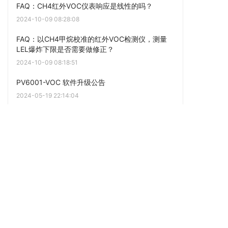
FAQ：CH4红外VOC仪表响应是线性的吗？
2024-10-09 08:28:08
FAQ：以CH4甲烷校准的红外VOC检测仪，测量
LEL爆炸下限是否需要做修正？
2024-10-09 08:18:51
PV6001-VOC 软件升级公告
2024-05-19 22:14:04
湖南日科返厂的【收件信息】和【注意事项】
2022-04-17 09:55:27
为何第三方报告中的NMHC非甲烷总烃 和 TVOC
VOCs 毫克浓度结果不一样
2022-04-07 08:42:28
通用FAQ：电化学、PID光离子、IR红外、FID氢火
焰、催化燃烧式等原理在检测VOC有机挥发物非甲
烷总烃上的区别是什么？应该怎么选择？
2022-03-31 06:01:58