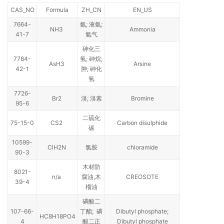
CAS_NO
Formula
ZH_CN
EN_US
7664-
氨; 液氨;
NH3
Ammonia
41-7
氨气
砷化三
7784-
氢; 砷烷;
AsH3
Arsine
42-1
胂; 砷化
氢
7726-
Br2
溴; 溴素
Bromine
95-6
二硫化
75-15-0
CS2
Carbon disulphide
碳
10599-
ClH2N
氯胺
chloramide
90-3
木材防
8021-
n/a
腐油,木
CREOSOTE
39-4
榴油
磷酸二
107-66-
丁酯; 磷
Dibutyl phosphate;
HC8H18PO4
4
酸二正
Dibutyl phosphate