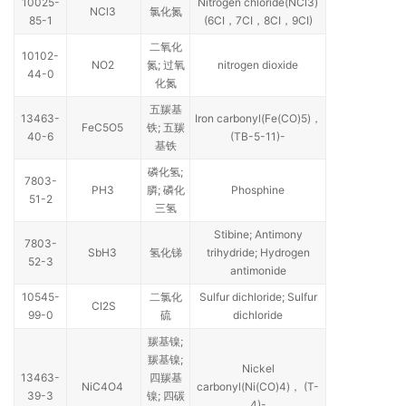
10025-
Nitrogen chloride(NCl3)
NCl3
氯化氮
85-1
(6CI，7CI，8CI，9CI)
二氧化
10102-
NO2
氮; 过氧
nitrogen dioxide
44-0
化氮
五羰基
13463-
Iron carbonyl(Fe(CO)5)，
FeC5O5
铁; 五羰
40-6
(TB-5-11)-
基铁
磷化氢;
7803-
PH3
膦; 磷化
Phosphine
51-2
三氢
Stibine; Antimony
7803-
SbH3
氢化锑
trihydride; Hydrogen
52-3
antimonide
10545-
二氯化
Sulfur dichloride; Sulfur
Cl2S
99-0
硫
dichloride
羰基镍;
羰基镍;
Nickel
13463-
四羰基
NiC4O4
carbonyl(Ni(CO)4)， (T-
39-3
镍; 四碳
4)-