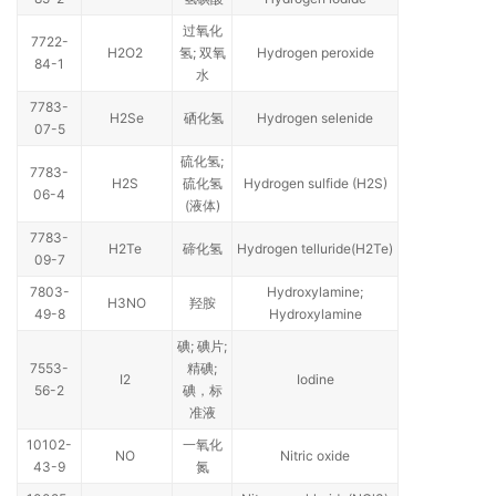
过氧化
7722-
H2O2
氢; 双氧
Hydrogen peroxide
84-1
水
7783-
H2Se
硒化氢
Hydrogen selenide
07-5
硫化氢;
7783-
H2S
硫化氢
Hydrogen sulfide (H2S)
06-4
(液体)
7783-
H2Te
碲化氢
Hydrogen telluride(H2Te)
09-7
7803-
Hydroxylamine;
H3NO
羟胺
49-8
Hydroxylamine
碘; 碘片;
7553-
精碘;
I2
Iodine
56-2
碘，标
准液
10102-
一氧化
NO
Nitric oxide
43-9
氮