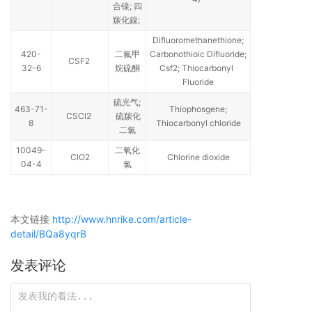
合镍; 四
羰化鎳;
Difluoromethanethione;
420-
二氟甲
Carbonothioic Difluoride;
CSF2
32-6
烷硫酮
Csf2; Thiocarbonyl
Fluoride
硫光气;
463-71-
Thiophosgene;
CSCl2
硫羰化
8
Thiocarbonyl chloride
二氯
10049-
二氧化
ClO2
Chlorine dioxide
04-4
氯
本文链接
http://www.hnrike.com/article-
detail/BQa8yqrB
发表评论