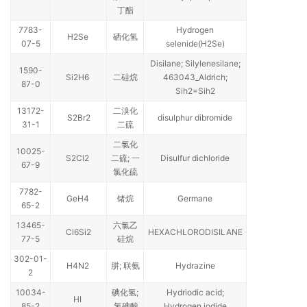
丁酯
7783-
Hydrogen
H2Se
硒化氢
07-5
selenide(H2Se)
Disilane; Silylenesilane;
1590-
Si2H6
二硅烷
463043_Aldrich;
87-0
Sih2=Sih2
13172-
二溴化
S2Br2
disulphur dibromide
31-1
二硫
二氯化
10025-
S2Cl2
二硫; 一
Disulfur dichloride
67-9
氯化硫
7782-
GeH4
锗烷
Germane
65-2
13465-
六氯乙
Cl6Si2
HEXACHLORODISILANE
77-5
硅烷
302-01-
H4N2
肼; 联氨
Hydrazine
2
10034-
碘化氢;
Hydriodic acid;
HI
85-2
氢碘酸
Hydrogen iodide