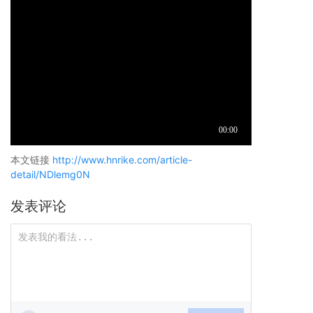
本文链接
http://www.hnrike.com/article-
detail/NDlemg0N
发表评论