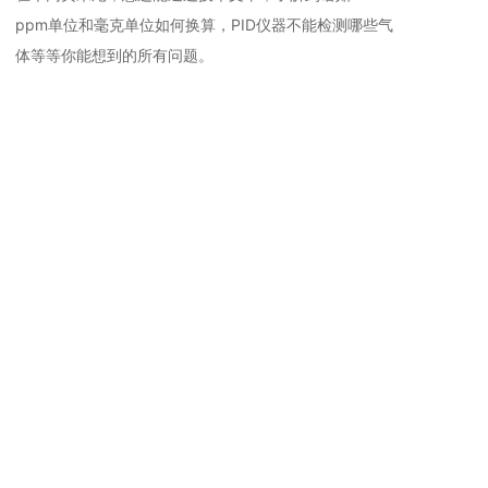
ppm单位和毫克单位如何换算，PID仪器不能检测哪些气
体等等你能想到的所有问题。
相关推荐
通用手持VOC
通用手持VOC
检
CA10000型 手持便携式VOC
CA2000型 手持便携式VOC检
CA200型 手
检测仪PV6001-VOC-EX
测仪PV6001-VOC-EX (2025
测仪PV6001-
(2025年10月新款）
年10月新款）
级】(2025
全部
通用技术文章
手持案例