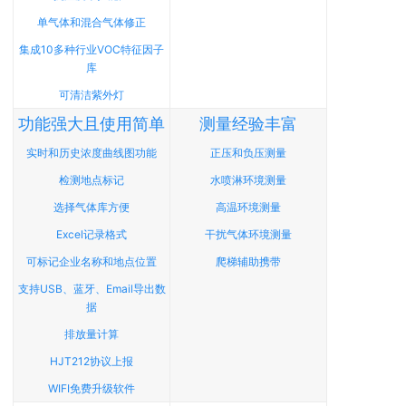
单气体和混合气体修正
集成10多种行业VOC特征因子
库
可清洁紫外灯
功能强大且使用简单
测量经验丰富
实时和历史浓度曲线图功能
正压和负压测量
检测地点标记
水喷淋环境测量
选择气体库方便
高温环境测量
Excel记录格式
干扰气体环境测量
可标记企业名称和地点位置
爬梯辅助携带
支持USB、蓝牙、Email导出数
据
排放量计算
HJT212协议上报
WIFI免费升级软件