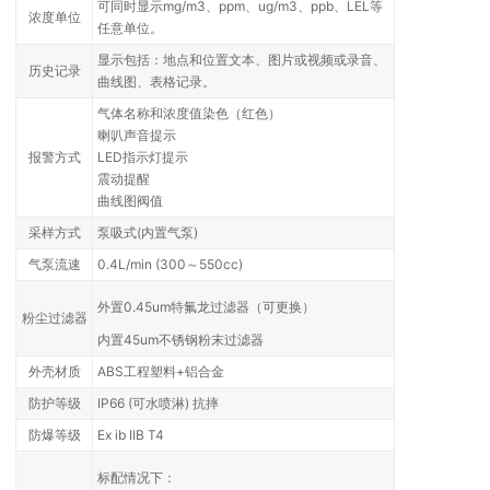
可同时显示mg/m3、ppm、ug/m3、ppb、LEL等
浓度单位
任意单位。
显示包括：地点和位置文本、图片或视频或录音、
历史记录
曲线图、表格记录。
气体名称和浓度值染色（红色）
喇叭声音提示
报警方式
LED指示灯提示
震动提醒
曲线图阀值
采样方式
泵吸式(内置气泵)
气泵流速
0.4L/min (300～550cc)
外置0.45um特氟龙过滤器（可更换）
粉尘过滤器
内置45um不锈钢粉末过滤器
外壳材质
ABS工程塑料+铝合金
防护等级
IP66 (可水喷淋) 抗摔
防爆等级
Ex ib IIB T4
标配情况下：