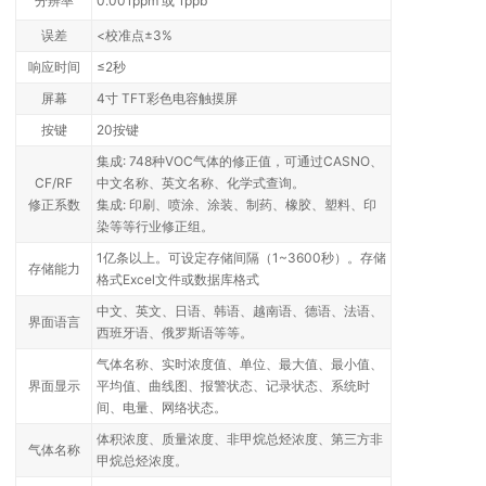
分辨率
0.001ppm 或 1ppb
误差
<校准点±3%
响应时间
≤2秒
屏幕
4寸 TFT彩色电容触摸屏
按键
20按键
集成: 748种VOC气体的修正值，可通过CASNO、
CF/RF
中文名称、英文名称、化学式查询。
修正系数
集成: 印刷、喷涂、涂装、制药、橡胶、塑料、印
染等等行业修正组。
1亿条以上。可设定存储间隔（1~3600秒）。存储
存储能力
格式Excel文件或数据库格式
中文、英文、日语、韩语、越南语、德语、法语、
界面语言
西班牙语、俄罗斯语等等。
气体名称、实时浓度值、单位、最大值、最小值、
界面显示
平均值、曲线图、报警状态、记录状态、系统时
间、电量、网络状态。
体积浓度、质量浓度、非甲烷总烃浓度、第三方非
气体名称
甲烷总烃浓度。