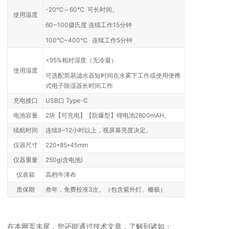
-20℃～60℃ 可长时间。
使用温度
60~100摄氏度 连续工作15分钟
100℃~400℃ 连续工作5分钟
<95%相对湿度（无冷凝）
使用湿度
可选配简易滤水器短时间在水雾下工作或使用便携
式电子除湿器长时间工作
充电接口
USB口 Type-C
电池容量
2块【可充电】【
防爆型】
锂电池2800mAH。
续航时间
连续8~12小时以上，视屏幕亮度决定。
仪器尺寸
220*85*45mm
仪器重量
250g(含电池)
仪表箱
高档牛津布
质保期
叁年，免费校准3次。（包含紫外灯、栅极）
在本网页末尾，您还能通过技术文章，了解到诸如：