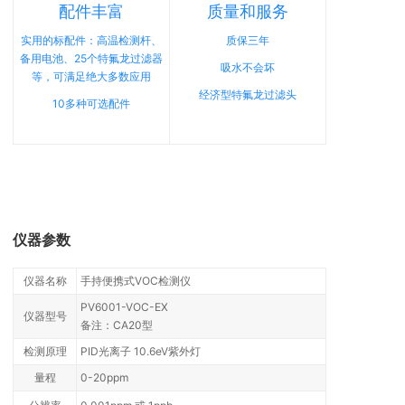
配件丰富
质量和服务
实用的标配件：高温检测杆、
质保三年
备用电池、25个特氟龙过滤器
吸水不会坏
等，可满足绝大多数应用
经济型特氟龙过滤头
10多种可选配件
仪器参数
仪器名称
手持便携式VOC检测仪
PV6001-VOC-EX
仪器型号
备注：CA20型
检测原理
PID光离子 10.6eV紫外灯
量程
0-20ppm