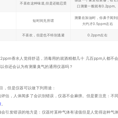
假设一个家里在装修，在它
不喜欢这种味道,但是还能忍受
口测量一般就有0.2ppm
测量在加油时，你鼻子闻到
短时间无所谓
大约才0.5ppm左右
不喜欢，但是也不特别逃避
0.2ppm左右
0.2ppm香水人觉得舒适，消毒用的就酒精都几十 几百ppm人都不
所以你还会认为有测量臭气的通用仪器吗？
目，但是仪器可以做下列用途：
的评估，人体闻多了会识别错误，仪器不会麻痹。但是要注意：不
章
。
独会引发错误的地方是：仪器对某种气体有读值但是人觉得这种气