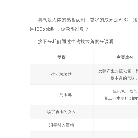
臭气是人体的感官认知，香水的成分是VOC，酒
是100ppb时，你觉得谁臭？
接下来我们通过生物技术角度来说明：
类型
主要成分
发酵产生的硫化氢，
生活垃圾站
物本身的气味
硫化氢、氨气
工业污水池
和工业本身用到的
喷了香水的女人
消毒时的酒精