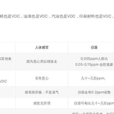
精也是VOC，油漆也是VOC，汽油也是VOC，印刷材料也是VOC
人体感官
仪器
和其他食
0.005ppm人闻出
因为恶心所以绕道走
。
0.05-0.15ppm 会想逃避
非常恶心
几十~几百ppm。
VOC
感觉很舒服，不是臭气
仪器会有0.2ppm读数
感觉无所谓
仪器可检出几十~几百pp